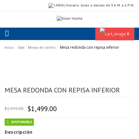
| MXN | Horario: lunes a viernes de 9 A.M. a 6 P.M.
0
Mesa redonda con repisa inferior
Inicio
⁄
Sala
⁄
Mesas de centro
⁄
MESA REDONDA CON REPISA INFERIOR
El precio original era: $1,999.00
El precio actual es: $1
$
1,499.00
$
1,999.00
DISPONIBLE
Descripción