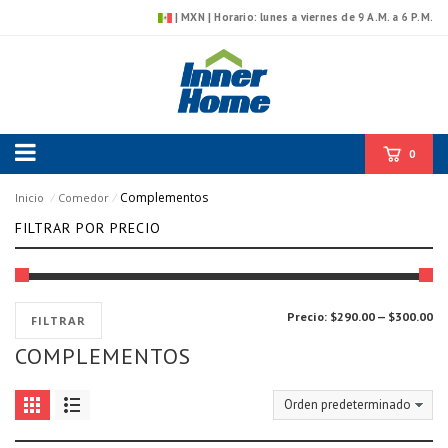
| MXN | Horario: lunes a viernes de 9 A.M. a 6 P.M.
0
Complementos
Inicio
⁄
Comedor
⁄
FILTRAR POR PRECIO
Pr
Pr
Precio:
$290.00
—
$300.00
FILTRAR
mí
má
COMPLEMENTOS