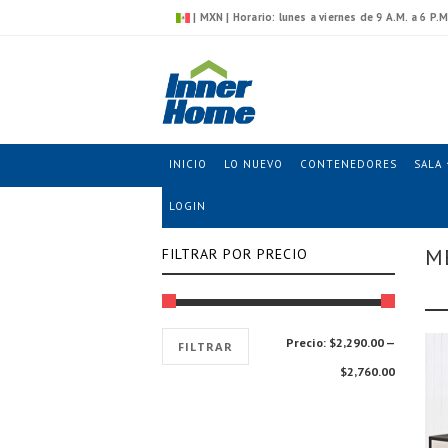
| MXN | Horario: lunes a viernes de 9 A.M. a 6 P.M
INICIO
LO NUEVO
CONTENEDORES
SALA
LOGIN
Mesas para TV
Inicio
⁄
Sala
⁄
M
FILTRAR POR PRECIO
Precio
Precio
Precio:
$2,290.00
—
FILTRAR
mínimo
máximo
$2,760.00