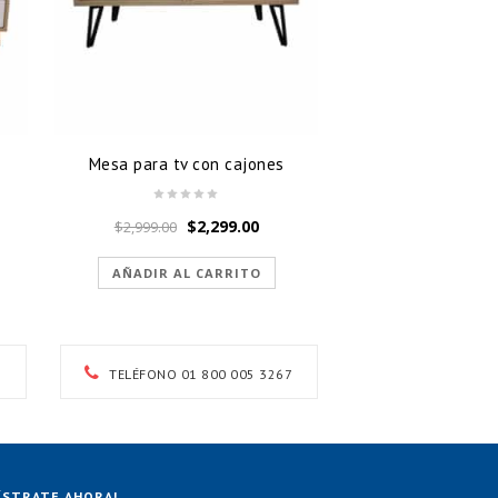
Mesa para tv con cajones
El
El
$
2,299.00
$
2,999.00
cio
precio
precio
ual
original
actual
AÑADIR AL CARRITO
era:
es:
99.00.
$2,999.00.
$2,299.00.
TELÉFONO 01 800 005 3267
ÍSTRATE AHORA!