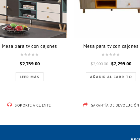
Mesa para tv con cajones
Mesa para tv con cajones
El
El
$
2,759.00
$
2,299.00
$
2,999.00
precio
pre
original
act
LEER MÁS
AÑADIR AL CARRITO
era:
es:
$2,999.00.
$2,2
SOPORTE A CLIENTE
GARANTÍA DE DEVOLUCIÓN
¡REG