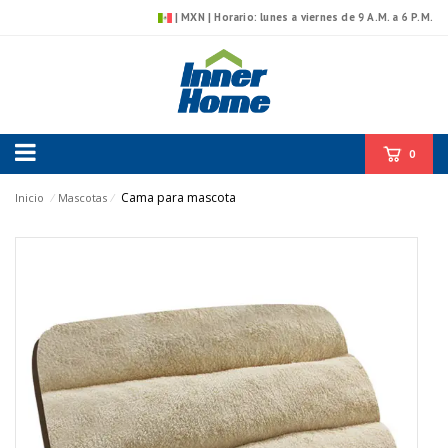
| MXN | Horario: lunes a viernes de 9 A.M. a 6 P.M.
0
Cama para mascota
Inicio
⁄
Mascotas
⁄