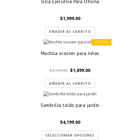
Silla Ejecutiva Para Oficina
$
1,999.00
AÑADIR AL CARRITO
OFERTA
Mochila scooter para niñas
El
El
$
1,699.00
$
3,599.00
precio
precio
original
actual
AÑADIR AL CARRITO
era:
es:
$3,599.00.
$1,699.00.
Sombrilla toldo para jardín
$
4,199.00
SELECCIONAR OPCIONES