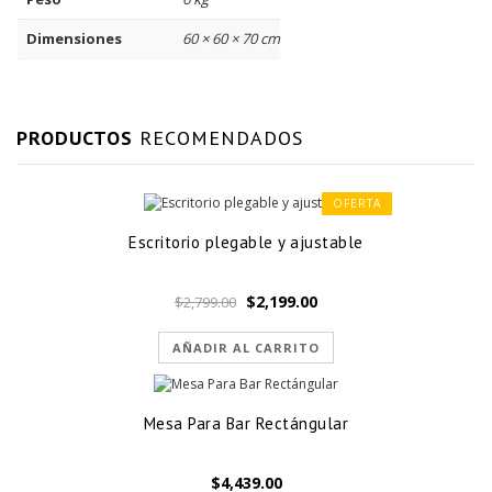
Dimensiones
60 × 60 × 70 cm
PRODUCTOS
RECOMENDADOS
OFERTA
Escritorio plegable y ajustable
El
El
$
2,199.00
$
2,799.00
precio
precio
original
actual
AÑADIR AL CARRITO
era:
es:
$2,799.00.
$2,199.00.
Mesa Para Bar Rectángular
$
4,439.00