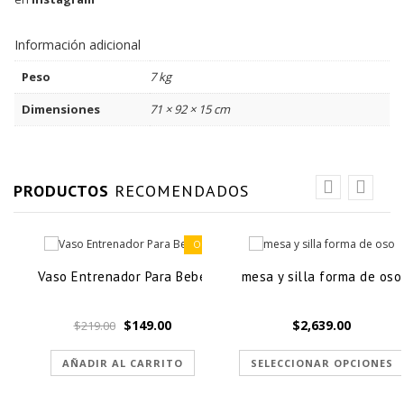
Información adicional
Peso
7 kg
Dimensiones
71 × 92 × 15 cm
PRODUCTOS
RECOMENDADOS
OFERTA
Vaso Entrenador Para Bebé
mesa y silla forma de oso
El
El
$
149.00
$
2,639.00
$
219.00
precio
precio
original
actual
AÑADIR AL CARRITO
SELECCIONAR OPCIONES
era:
es:
$219.00.
$149.00.