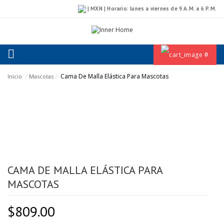
| MXN | Horario: lunes a viernes de 9 A.M. a 6 P.M.
0
Cama De Malla Elástica Para Mascotas
Inicio
⁄
Mascotas
⁄
CAMA DE MALLA ELÁSTICA PARA
MASCOTAS
$
809.00