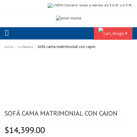
| MXN | Horario: lunes a viernes de 9 A.M. a 6 P.M.
0
Sofá cama matrimonial con cajon
Inicio
⁄
Lo Nuevo
⁄
SOFÁ CAMA MATRIMONIAL CON CAJON
$
14,399.00