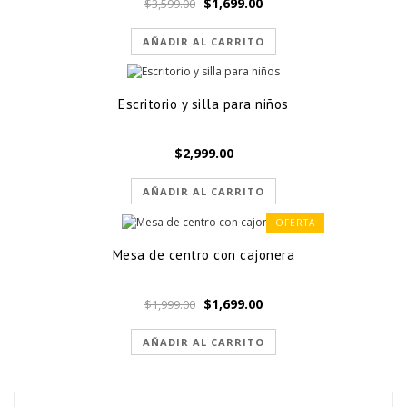
El
El
$
1,699.00
$
3,599.00
precio
precio
original
actual
AÑADIR AL CARRITO
era:
es:
$3,599.00.
$1,699.00.
Escritorio y silla para niños
$
2,999.00
AÑADIR AL CARRITO
OFERTA
Mesa de centro con cajonera
El
El
$
1,699.00
$
1,999.00
precio
precio
original
actual
AÑADIR AL CARRITO
era:
es:
$1,999.00.
$1,699.00.