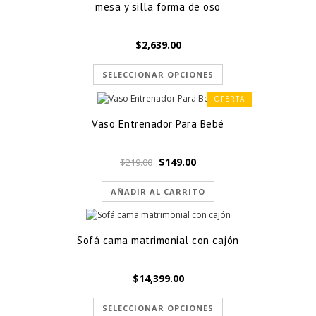
mesa y silla forma de oso
$
2,639.00
SELECCIONAR OPCIONES
OFERTA
Vaso Entrenador Para Bebé
El
El
$
149.00
$
219.00
precio
precio
original
actual
AÑADIR AL CARRITO
era:
es:
$219.00.
$149.00.
Sofá cama matrimonial con cajón
$
14,399.00
SELECCIONAR OPCIONES