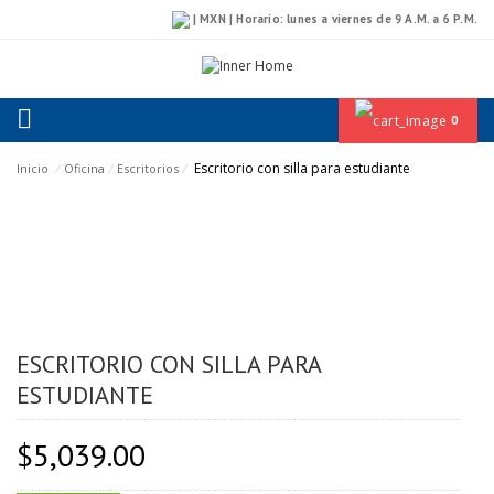
| MXN | Horario: lunes a viernes de 9 A.M. a 6 P.M.
0
Escritorio con silla para estudiante
Inicio
⁄
Oficina
⁄
Escritorios
⁄
ESCRITORIO CON SILLA PARA
ESTUDIANTE
$
5,039.00