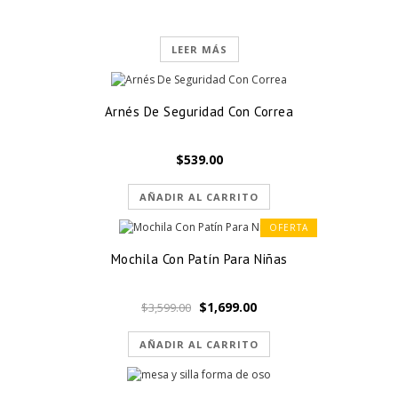
LEER MÁS
Arnés De Seguridad Con Correa
$
539.00
AÑADIR AL CARRITO
OFERTA
Mochila Con Patín Para Niñas
El
El
$
1,699.00
$
3,599.00
precio
precio
original
actual
AÑADIR AL CARRITO
era:
es:
$3,599.00.
$1,699.00.