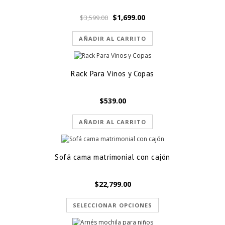
El
El
$
1,699.00
$
3,599.00
precio
precio
original
actual
AÑADIR AL CARRITO
era:
es:
$3,599.00.
$1,699.00.
Rack Para Vinos y Copas
$
539.00
AÑADIR AL CARRITO
Sofá cama matrimonial con cajón
$
22,799.00
SELECCIONAR OPCIONES