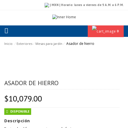
| MXN | Horario: lunes a viernes de 9 A.M. a 6 P.M.
0
Asador de hierro
Inicio
⁄
Exteriores
⁄
Mesas para jardín
⁄
ASADOR DE HIERRO
$
10,079.00
DISPONIBLE
Descripción