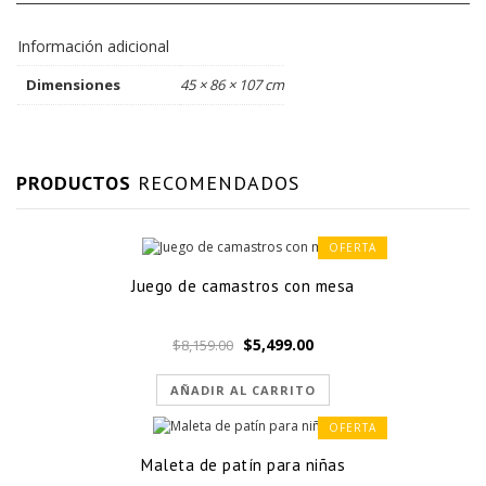
Información adicional
Dimensiones
45 × 86 × 107 cm
PRODUCTOS
RECOMENDADOS
OFERTA
Juego de camastros con mesa
El
El
$
5,499.00
$
8,159.00
precio
precio
original
actual
AÑADIR AL CARRITO
era:
es:
OFERTA
$8,159.00.
$5,499.00.
Maleta de patín para niñas