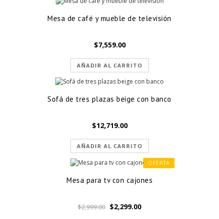
Mesa de café y mueble de televisión
$
7,559.00
AÑADIR AL CARRITO
Sofá de tres plazas beige con banco
$
12,719.00
AÑADIR AL CARRITO
OFERTA
Mesa para tv con cajones
El
El
$
2,299.00
$
2,999.00
precio
precio