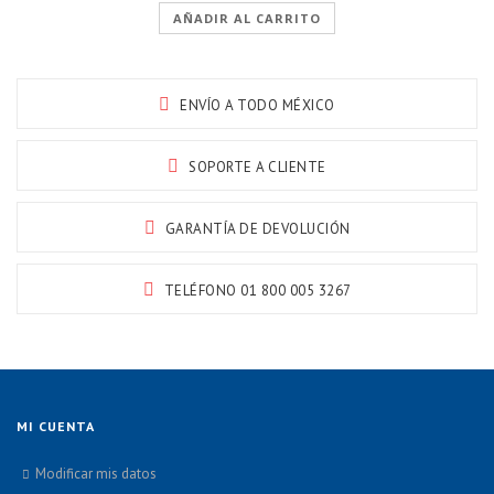
original
actual
AÑADIR AL CARRITO
era:
es:
$2,999.00.
$2,299.00.
ENVÍO A TODO MÉXICO
SOPORTE A CLIENTE
GARANTÍA DE DEVOLUCIÓN
TELÉFONO 01 800 005 3267
MI CUENTA
Modificar mis datos